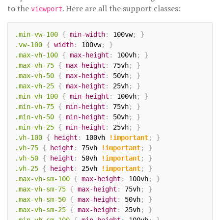
to the
. Here are all the support classes:
viewport
.min-vw-100
{
min-width
:
 100vw
;
}
.vw-100
{
width
:
 100vw
;
}
.max-vh-100
{
max-height
:
 100vh
;
}
.max-vh-75
{
max-height
:
 75vh
;
}
.max-vh-50
{
max-height
:
 50vh
;
}
.max-vh-25
{
max-height
:
 25vh
;
}
.min-vh-100
{
min-height
:
 100vh
;
}
.min-vh-75
{
min-height
:
 75vh
;
}
.min-vh-50
{
min-height
:
 50vh
;
}
.min-vh-25
{
min-height
:
 25vh
;
}
.vh-100
{
height
:
 100vh 
!important
;
}
.vh-75
{
height
:
 75vh 
!important
;
}
.vh-50
{
height
:
 50vh 
!important
;
}
.vh-25
{
height
:
 25vh 
!important
;
}
.max-vh-sm-100
{
max-height
:
 100vh
;
}
.max-vh-sm-75
{
max-height
:
 75vh
;
}
.max-vh-sm-50
{
max-height
:
 50vh
;
}
.max-vh-sm-25
{
max-height
:
 25vh
;
}
×
.min-vh-sm-100
{
min-height
:
 100vh
;
}