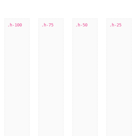
.h-100
.h-75
.h-50
.h-25