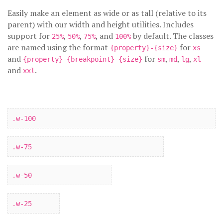
Easily make an element as wide or as tall (relative to its
parent) with our width and height utilities. Includes
support for
,
,
, and
by default. The classes
25%
50%
75%
100%
are named using the format
for
{property}-{size}
xs
and
for
,
,
,
{property}-{breakpoint}-{size}
sm
md
lg
xl
and
.
xxl
.w-100
.w-75
.w-50
.w-25